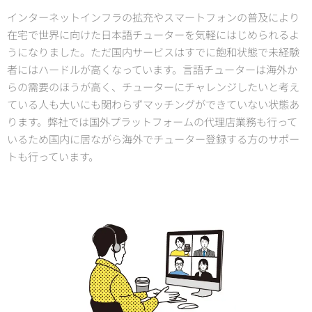
インターネットインフラの拡充やスマートフォンの普及により
在宅で世界に向けた日本語チューターを気軽にはじめられるよ
うになりました。ただ国内サービスはすでに飽和状態で未経験
者にはハードルが高くなっています。言語チューターは海外か
らの需要のほうが高く、チューターにチャレンジしたいと考え
ている人も大いにも関わらずマッチングができていない状態あ
ります。弊社では国外プラットフォームの代理店業務も行って
いるため国内に居ながら海外でチューター登録する方のサポー
トも行っています。