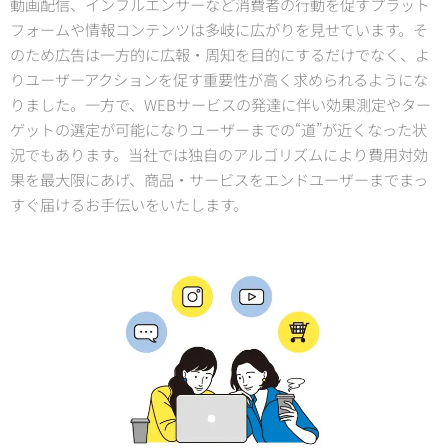
動画配信、インフルエンサーなど消費者の行動を促すプラット
フォームや情報コンテンツは多岐に広がりを見せています。そ
のため広告は一方的に広報・周知を目的にするだけでなく、よ
りユーザーアクションを促す重要性が高く求められるようにな
りました。一方で、WEBサービスの発達に伴い効果測定やター
ゲットの選定が可能になりユーザーまでの“道”が近くなった状
況でもあります。当社では独自のアルゴリズムにより費用対効
果を最大限にあげ、商品・サービスをエンドユーザーまでまっ
すぐ届けるお手伝いをいたします。